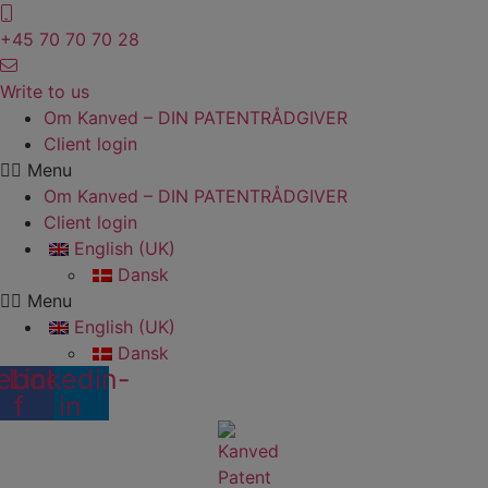
Skip
to
+45 70 70 70 28
content
Write to us
Om Kanved – DIN PATENTRÅDGIVER
Client login
Menu
Om Kanved – DIN PATENTRÅDGIVER
Client login
English (UK)
Dansk
Menu
English (UK)
Dansk
ebook-
Linkedin-
f
in