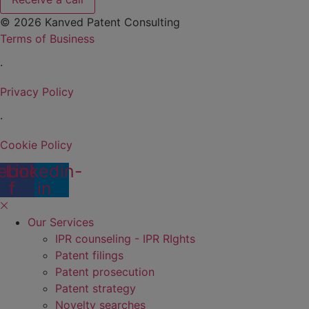
© 2026 Kanved Patent Consulting
Terms of Business
·
Privacy Policy
·
Cookie Policy
ebook-
Linkedin-
f
in
Our Services
IPR counseling - IPR RIghts
Patent filings
Patent prosecution
Patent strategy
Novelty searches