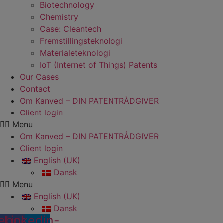
Biotechnology
Chemistry
Case: Cleantech
Fremstillings­teknologi
Materiale­teknologi
IoT (Internet of Things) Patents
Our Cases
Contact
Om Kanved – DIN PATENTRÅDGIVER
Client login
Menu
Om Kanved – DIN PATENTRÅDGIVER
Client login
English (UK)
Dansk
Menu
English (UK)
Dansk
ebook-
Linkedin-