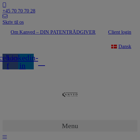
Videre
til
+45 70 70 70 28
indhold
Skriv til os
Om Kanved – DIN PATENTRÅDGIVER
Client login
Dansk
cebook-
Linkedin-
f
in
Menu