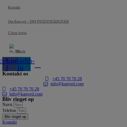
Kontakt
Om Kanved – DIN PATENTRÅDGIVER
Client login
Dansk
cebook-
Linkedin-
f
in
Kontakt os
+45 70 70 70 28
info@kanved.com
+45 70 70 70 28
info@kanved.com
Bliv ringet op
Navn
Telefon
Bliv ringet op
Kontakt