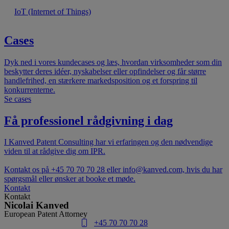
IoT (Internet of Things)
Cases
Dyk ned i vores kundecases og læs, hvordan virksomheder som din
beskytter deres idéer, nyskabelser eller opfindelser og får større
handlefrihed, en stærkere markedsposition og et forspring til
konkurrenterne.
Se cases
Få professionel rådgivning i dag
I Kanved Patent Consulting har vi erfaringen og den nødvendige
viden til at rådgive dig om IPR.
Kontakt os på +45 70 70 70 28 eller info@kanved.com, hvis du har
spørgsmål eller ønsker at booke et møde.
Kontakt
Kontakt
Nicolai Kanved
European Patent Attorney
+45 70 70 70 28