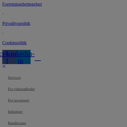
Forretningsbetingelser
·
Privatlivspolitik
·
Cookiepolitik
cebook-
Linkedin-
f
in
Services
For virksomheder
For investorer
Industrier
Kundecases